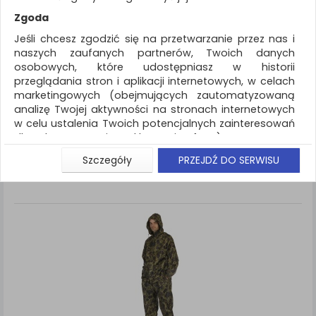
REKLAMA
Zgoda
AKTUALNOŚCI
Jeśli chcesz zgodzić się na przetwarzanie przez nas i
naszych zaufanych partnerów, Twoich danych
osobowych, które udostępniasz w historii
Ochrona indywidualna
Zestaw
przeglądania stron i aplikacji internetowych, w celach
przeciwdeszczowy
marketingowych (obejmujących zautomatyzowaną
analizę Twojej aktywności na stronach internetowych
ZNALEZIONYCH PRODUKTÓW: 1
Porównaj (
0
)
w celu ustalenia Twoich potencjalnych zainteresowań
dla dostosowania reklamy i oferty), w tym na
umieszczanie tzw. cookies na Twoich urządzeniach i
Standardowe
Sortuj po
Szczegóły
PRZEJDŹ DO SERWISU
Siatka
Lista
ich odczytywanie, kliknij przycisk „Przejdź do serwisu”.
Jeśli nie chcesz wyrazić zgody lub ograniczyć jej
zakres, kliknij „Szczegóły”, gdzie znajdziesz wszelkie
informacje o tym jak to zrobić . Te same informacje
znajdziesz także na podstronie z naszą polityką
prywatności obowiązującą od 25 maja 2018.
W przypadku użytkowników zalogowanych, aby
umożliwić prawidłową realizację Umowy z Państwem i
związane z tym prawidłowe działanie naszej strony
www, a w szczególności np. wysłanie potwierdzenia