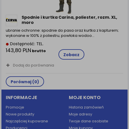
zamówienia na Państwa email lub wyświetlenie
Państwu prawidłowych informacji o promocjach czy
cenach indywidualnych, ważna jest Państwa
Spodnie i kurtka Carina, poliester, rozm. XL,
wcześniejsza zgoda której udzieliliście podczas
moro
zakładania konta.
ubranie ochronne: spodnie do pasa oraz kurtka z kapturem;
Każda Państwa zgoda jest dobrowolna i można ją w
wykonane w 100% z poliestru; powłoka wodoo...
dowolnym momencie wycofać.
Dostępność: TEL.
Polityka prywatności (rozwiń)
143,80 PLN
brutto
Zobacz
Klauzula Informacyjna (rozwiń)
Lista Zaufanych Partnerów (rozwiń)
Dodaj do porównania
Porównaj (
0
)
INFORMACJE
MOJE KONTO
Promocje
Historia zamówień
Nowe produkty
Moje adresy
Najczęściej kupowane
Twoje dane osobiste
Producenci
Moje kupony