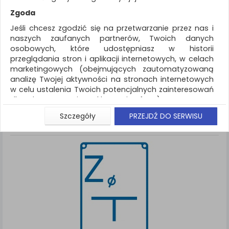
REKLAMA
Zgoda
AKTUALNOŚCI
Jeśli chcesz zgodzić się na przetwarzanie przez nas i
naszych zaufanych partnerów, Twoich danych
osobowych, które udostępniasz w historii
Ochrona indywidualna
Oznakowanie firm
przeglądania stron i aplikacji internetowych, w celach
marketingowych (obejmujących zautomatyzowaną
ZNALEZIONYCH PRODUKTÓW: 1
Porównaj (
0
)
analizę Twojej aktywności na stronach internetowych
w celu ustalenia Twoich potencjalnych zainteresowań
Standardowe
Sortuj po
dla dostosowania reklamy i oferty), w tym na
Siatka
Lista
umieszczanie tzw. cookies na Twoich urządzeniach i
Szczegóły
PRZEJDŹ DO SERWISU
ich odczytywanie, kliknij przycisk „Przejdź do serwisu”.
Jeśli nie chcesz wyrazić zgody lub ograniczyć jej
zakres, kliknij „Szczegóły”, gdzie znajdziesz wszelkie
informacje o tym jak to zrobić . Te same informacje
znajdziesz także na podstronie z naszą polityką
prywatności obowiązującą od 25 maja 2018.
W przypadku użytkowników zalogowanych, aby
umożliwić prawidłową realizację Umowy z Państwem i
związane z tym prawidłowe działanie naszej strony
www, a w szczególności np. wysłanie potwierdzenia