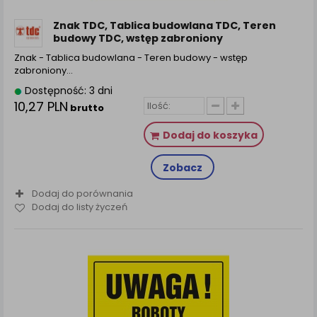
zamówienia na Państwa email lub wyświetlenie
Państwu prawidłowych informacji o promocjach czy
Znak TDC, Tablica budowlana TDC, Teren
cenach indywidualnych, ważna jest Państwa
budowy TDC, wstęp zabroniony
wcześniejsza zgoda której udzieliliście podczas
Znak - Tablica budowlana - Teren budowy - wstęp
zakładania konta.
zabroniony…
Każda Państwa zgoda jest dobrowolna i można ją w
Dostępność: 3 dni
dowolnym momencie wycofać.
10,27 PLN
brutto
Polityka prywatności (rozwiń)
Dodaj do koszyka
Klauzula Informacyjna (rozwiń)
Lista Zaufanych Partnerów (rozwiń)
Zobacz
Dodaj do porównania
Dodaj do listy życzeń