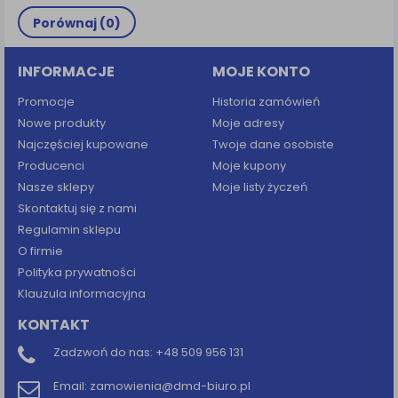
Porównaj (
0
)
INFORMACJE
MOJE KONTO
Promocje
Historia zamówień
Nowe produkty
Moje adresy
Najczęściej kupowane
Twoje dane osobiste
Producenci
Moje kupony
Nasze sklepy
Moje listy życzeń
Skontaktuj się z nami
Regulamin sklepu
O firmie
Polityka prywatności
Klauzula informacyjna
KONTAKT
Zadzwoń do nas:
+48 509 956 131
Email:
zamowienia@dmd-biuro.pl