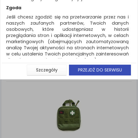
REKLAMA
Zgoda
AKTUALNOŚCI
Jeśli chcesz zgodzić się na przetwarzanie przez nas i
naszych zaufanych partnerów, Twoich danych
osobowych, które udostępniasz w historii
Ochrona indywidualna
Apteczki
przeglądania stron i aplikacji internetowych, w celach
marketingowych (obejmujących zautomatyzowaną
ZNALEZIONYCH PRODUKTÓW: 2
Porównaj (
0
)
analizę Twojej aktywności na stronach internetowych
w celu ustalenia Twoich potencjalnych zainteresowań
Standardowe
Sortuj po
dla dostosowania reklamy i oferty), w tym na
Siatka
Lista
umieszczanie tzw. cookies na Twoich urządzeniach i
Szczegóły
PRZEJDŹ DO SERWISU
ich odczytywanie, kliknij przycisk „Przejdź do serwisu”.
Jeśli nie chcesz wyrazić zgody lub ograniczyć jej
zakres, kliknij „Szczegóły”, gdzie znajdziesz wszelkie
informacje o tym jak to zrobić . Te same informacje
znajdziesz także na podstronie z naszą polityką
prywatności obowiązującą od 25 maja 2018.
W przypadku użytkowników zalogowanych, aby
umożliwić prawidłową realizację Umowy z Państwem i
związane z tym prawidłowe działanie naszej strony
www, a w szczególności np. wysłanie potwierdzenia