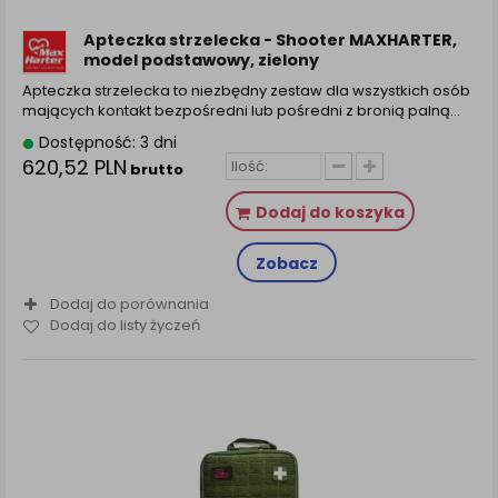
zamówienia na Państwa email lub wyświetlenie
Państwu prawidłowych informacji o promocjach czy
Apteczka strzelecka - Shooter MAXHARTER,
cenach indywidualnych, ważna jest Państwa
model podstawowy, zielony
wcześniejsza zgoda której udzieliliście podczas
Apteczka strzelecka to niezbędny zestaw dla wszystkich osób
zakładania konta.
mających kontakt bezpośredni lub pośredni z bronią palną…
Każda Państwa zgoda jest dobrowolna i można ją w
Dostępność: 3 dni
dowolnym momencie wycofać.
620,52 PLN
brutto
Polityka prywatności (rozwiń)
Dodaj do koszyka
Klauzula Informacyjna (rozwiń)
Lista Zaufanych Partnerów (rozwiń)
Zobacz
Dodaj do porównania
Dodaj do listy życzeń