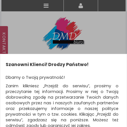
Szanowni Klienci! Drodzy Państwo!
Koszyk
produkt
(0)
Dbamy o Twoją prywatność!
Zanim klikniesz „Przejdź do serwisu”, prosimy o
KATEGORIE
przeczytanie tej informacji. Prosimy w niej o Twoją
dobrowolną zgodę na przetwarzanie Twoich danych
osobowych przez nas i naszych zaufanych partnerów
WSZYSTKIE KATEGORIE
oraz przekazujemy informacje o naszej polityce
prywatności w tym o tzw. cookies. Klikając „Przejdź do
FILTRY
Więcej
serwisu”, zgadzasz się na poniższe. Możesz też
odmówić zgody lub ograniczyć jej zakres.