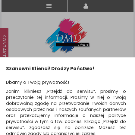
Szanowni Klienci! Drodzy Państwo!
Koszyk
produkt
(0)
Dbamy o Twoją prywatność!
Zanim klikniesz „Przejdź do serwisu”, prosimy o
KATEGORIE
przeczytanie tej informacji. Prosimy w niej o Twoją
dobrowolną zgodę na przetwarzanie Twoich danych
osobowych przez nas i naszych zaufanych partnerów
WSZYSTKIE KATEGORIE
oraz przekazujemy informacje o naszej polityce
prywatności w tym o tzw. cookies. Klikając „Przejdź do
FILTRY
Więcej
serwisu”, zgadzasz się na poniższe. Możesz też
odmówić zgody lub ograniczyć jej zakres.