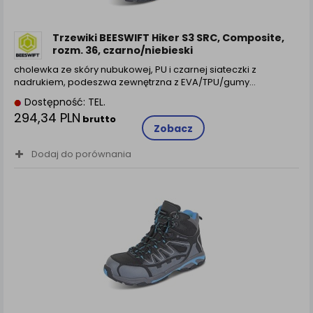
zamówienia na Państwa email lub wyświetlenie
Państwu prawidłowych informacji o promocjach czy
cenach indywidualnych, ważna jest Państwa
Trzewiki BEESWIFT Hiker S3 SRC, Composite,
wcześniejsza zgoda której udzieliliście podczas
rozm. 36, czarno/niebieski
zakładania konta.
cholewka ze skóry nubukowej, PU i czarnej siateczki z
Każda Państwa zgoda jest dobrowolna i można ją w
nadrukiem, podeszwa zewnętrzna z EVA/TPU/gumy…
dowolnym momencie wycofać.
Dostępność: TEL.
Polityka prywatności (rozwiń)
294,34 PLN
brutto
Zobacz
Klauzula Informacyjna (rozwiń)
Dodaj do porównania
Lista Zaufanych Partnerów (rozwiń)