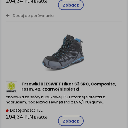
294,34 PLN
brutto
Zobacz
Dodaj do porównania
Trzewiki BEESWIFT Hiker S3 SRC, Composite,
rozm. 42, czarno/niebieski
cholewka ze skóry nubukowej, PU i czarnej siateczki z
nadrukiem, podeszwa zewnętrzna z EVA/TPU/gumy…
Dostępność: TEL.
294,34 PLN
brutto
Zobacz