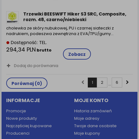
Trzewiki BEESWIFT Hiker S3 SRC, Composite,
rozm. 48, czarno/niebieski
cholewka ze skóry nubukowej, PU i czarnej siateczki z
nadrukiem, podeszwa zewnętrzna z EVA/TPU/gumy…
Dostępność: TEL.
294,34 PLN
brutto
Zobacz
Dodaj do porównania
1
2
6
Porównaj (
0
)
...
INFORMACJE
MOJE KONTO
Promocje
Historia zamówień
Nowe produkty
Moje adresy
Najczęściej kupowane
Twoje dane osobiste
Producenci
Moje kupony