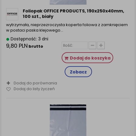
zamówienia na Państwa email lub wyświetlenie
Państwu prawidłowych informacji o promocjach czy
Foliopak OFFICE PRODUCTS, 190x250x40mm,
cenach indywidualnych, ważna jest Państwa
100 szt., biały
wcześniejsza zgoda której udzieliliście podczas
wytrzymała, nieprzezroczysta koperta foliowa z zamknięciem
zakładania konta.
w postaci paska klejowego…
Każda Państwa zgoda jest dobrowolna i można ją w
Dostępność: 3 dni
dowolnym momencie wycofać.
9,80 PLN
brutto
Polityka prywatności (rozwiń)
Dodaj do koszyka
Klauzula Informacyjna (rozwiń)
Lista Zaufanych Partnerów (rozwiń)
Zobacz
Dodaj do porównania
Dodaj do listy życzeń