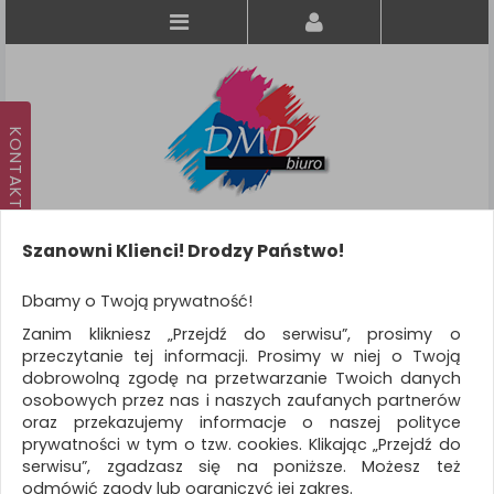
Szanowni Klienci! Drodzy Państwo!
Koszyk
produkt
(0)
Dbamy o Twoją prywatność!
Zanim klikniesz „Przejdź do serwisu”, prosimy o
KATEGORIE
przeczytanie tej informacji. Prosimy w niej o Twoją
dobrowolną zgodę na przetwarzanie Twoich danych
osobowych przez nas i naszych zaufanych partnerów
WSZYSTKIE KATEGORIE
oraz przekazujemy informacje o naszej polityce
prywatności w tym o tzw. cookies. Klikając „Przejdź do
FILTRY
Więcej
serwisu”, zgadzasz się na poniższe. Możesz też
odmówić zgody lub ograniczyć jej zakres.