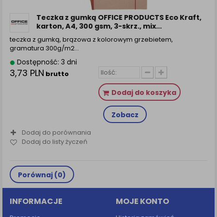
zamówienia na Państwa email lub wyświetlenie
Państwu prawidłowych informacji o promocjach czy
Teczka z gumką OFFICE PRODUCTS Eco Kraft,
cenach indywidualnych, ważna jest Państwa
karton, A4, 300 gsm, 3-skrz., mix...
wcześniejsza zgoda której udzieliliście podczas
teczka z gumką, brązowa z kolorowym grzebietem,
zakładania konta.
gramatura 300g/m2…
Każda Państwa zgoda jest dobrowolna i można ją w
Dostępność: 3 dni
dowolnym momencie wycofać.
3,73 PLN
brutto
Polityka prywatności (rozwiń)
Dodaj do koszyka
Klauzula Informacyjna (rozwiń)
Lista Zaufanych Partnerów (rozwiń)
Zobacz
Dodaj do porównania
Dodaj do listy życzeń
Porównaj (
0
)
INFORMACJE
MOJE KONTO