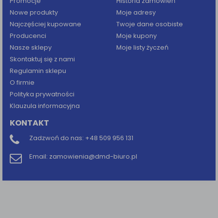
Promocje
Historia zamówień
Nowe produkty
Moje adresy
Najczęściej kupowane
Twoje dane osobiste
Producenci
Moje kupony
Nasze sklepy
Moje listy życzeń
Skontaktuj się z nami
Regulamin sklepu
O firmie
Polityka prywatności
Klauzula informacyjna
KONTAKT
Zadzwoń do nas:
+48 509 956 131
Email:
zamowienia@dmd-biuro.pl