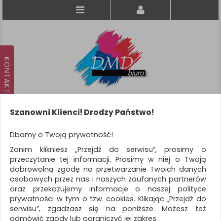
Szanowni Klienci! Drodzy Państwo!
Koszyk
produkt
(0)
Dbamy o Twoją prywatność!
Zanim klikniesz „Przejdź do serwisu”, prosimy o
KATEGORIE
przeczytanie tej informacji. Prosimy w niej o Twoją
dobrowolną zgodę na przetwarzanie Twoich danych
osobowych przez nas i naszych zaufanych partnerów
WSZYSTKIE KATEGORIE
oraz przekazujemy informacje o naszej polityce
prywatności w tym o tzw. cookies. Klikając „Przejdź do
FILTRY
Więcej
serwisu”, zgadzasz się na poniższe. Możesz też
odmówić zgody lub ograniczyć jej zakres.