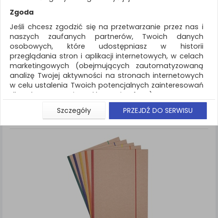
REKLAMA
Zgoda
AKTUALNOŚCI
Jeśli chcesz zgodzić się na przetwarzanie przez nas i
naszych zaufanych partnerów, Twoich danych
osobowych, które udostępniasz w historii
Archiwizacja dokumentów
Teczki płaskie
przeglądania stron i aplikacji internetowych, w celach
marketingowych (obejmujących zautomatyzowaną
ZNALEZIONYCH PRODUKTÓW: 1
Porównaj (
0
)
analizę Twojej aktywności na stronach internetowych
w celu ustalenia Twoich potencjalnych zainteresowań
Standardowe
Sortuj po
dla dostosowania reklamy i oferty), w tym na
Siatka
Lista
umieszczanie tzw. cookies na Twoich urządzeniach i
Szczegóły
PRZEJDŹ DO SERWISU
ich odczytywanie, kliknij przycisk „Przejdź do serwisu”.
Jeśli nie chcesz wyrazić zgody lub ograniczyć jej
zakres, kliknij „Szczegóły”, gdzie znajdziesz wszelkie
informacje o tym jak to zrobić . Te same informacje
znajdziesz także na podstronie z naszą polityką
prywatności obowiązującą od 25 maja 2018.
W przypadku użytkowników zalogowanych, aby
umożliwić prawidłową realizację Umowy z Państwem i
związane z tym prawidłowe działanie naszej strony
www, a w szczególności np. wysłanie potwierdzenia