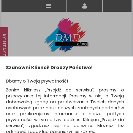
Szanowni Klienci! Drodzy Państwo!
Koszyk
produkt
(0)
Dbamy o Twoją prywatność!
Zanim klikniesz „Przejdź do serwisu”, prosimy o
KATEGORIE
przeczytanie tej informacji. Prosimy w niej o Twoją
dobrowolną zgodę na przetwarzanie Twoich danych
osobowych przez nas i naszych zaufanych partnerów
WSZYSTKIE KATEGORIE
oraz przekazujemy informacje o naszej polityce
prywatności w tym o tzw. cookies. Klikając „Przejdź do
FILTRY
Więcej
serwisu”, zgadzasz się na poniższe. Możesz też
odmówić zgody lub ograniczyć jej zakres.