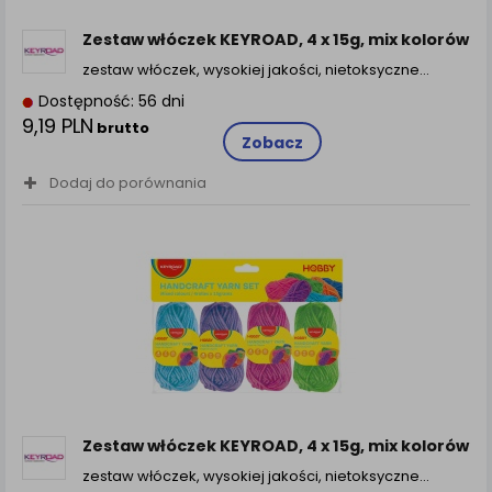
zamówienia na Państwa email lub wyświetlenie
Państwu prawidłowych informacji o promocjach czy
Zestaw włóczek KEYROAD, 4 x 15g, mix kolorów
cenach indywidualnych, ważna jest Państwa
zestaw włóczek, wysokiej jakości, nietoksyczne…
wcześniejsza zgoda której udzieliliście podczas
zakładania konta.
Dostępność: 56 dni
9,19 PLN
Każda Państwa zgoda jest dobrowolna i można ją w
brutto
Zobacz
dowolnym momencie wycofać.
Polityka prywatności (rozwiń)
Dodaj do porównania
Klauzula Informacyjna (rozwiń)
Lista Zaufanych Partnerów (rozwiń)
Zestaw włóczek KEYROAD, 4 x 15g, mix kolorów
zestaw włóczek, wysokiej jakości, nietoksyczne…