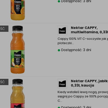
Dostępność: 3 dni
Nektar CAPPY,
ŚĆ
multiwitamina, 0,33l
Cappy 100% VIT C–soczyste jak
ploteczki…
Dostępność: 3 dni
Nektar CAPPY, jabł
ŚĆ
0,33l, kaucja
Kiedy wstałeś lewą nogą, prawą
sięgnij po Cappy ze 100% porcją
C…
Dostępność: 3 dni