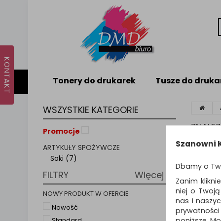
Tonery do drukarek
Tusze do druka
WSZYSTKIE KATEGORIE
ZNALE
Promocje
Szanowni K
ARTYKUŁY SPOŻYWCZE
Sortuj p
Soki (7)
Dbamy o Tw
FILTRY
Więcej
NOWO
Zanim klikni
niej o Twoj
NOWY PRODUKT W OFERCIE
nas i naszy
Nowość
prywatności
poniższe. Mo
Standard