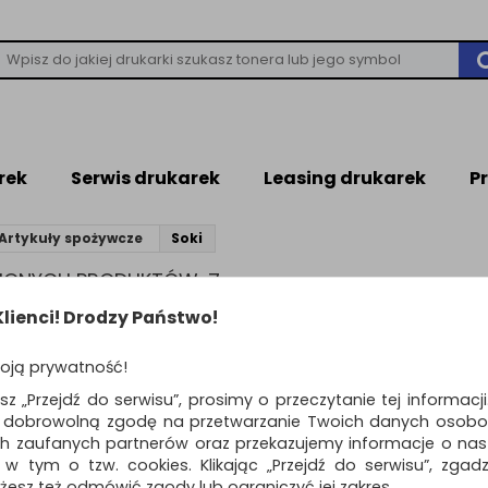
rek
Serwis drukarek
Leasing drukarek
P
Artykuły spożywcze
Soki
ZIONYCH PRODUKTÓW: 7
lienci! Drodzy Państwo!
Standardowe
o
oją prywatność!
Nektar TYMBARK, c
ŚĆ
esz „Przejdź do serwisu”, prosimy o przeczytanie tej informacj
porzeczka, 0,2l
ą dobrowolną zgodę na przetwarzanie Twoich danych osobo
nektar z czarnych porzeczek z
ch zaufanych partnerów oraz przekazujemy informacje o nasz
zagęszczonego soku to wyjątk
 w tym o tzw. cookies. Klikając „Przejdź do serwisu”, zgad
o intensywnym, naturalnym sma
żesz też odmówić zgody lub ograniczyć jej zakres.