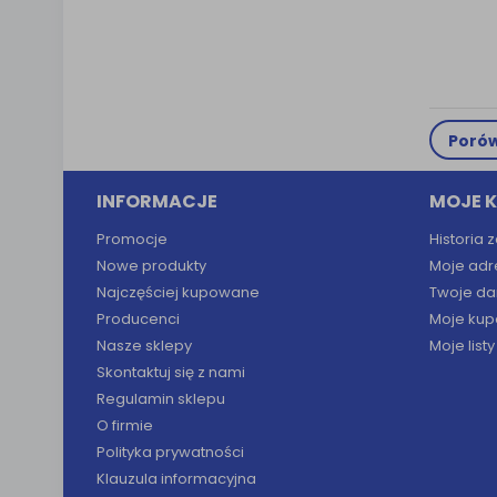
Porów
INFORMACJE
MOJE 
Promocje
Historia
Nowe produkty
Moje adr
Najczęściej kupowane
Twoje da
Producenci
Moje kup
Nasze sklepy
Moje list
Skontaktuj się z nami
Regulamin sklepu
O firmie
Polityka prywatności
Klauzula informacyjna