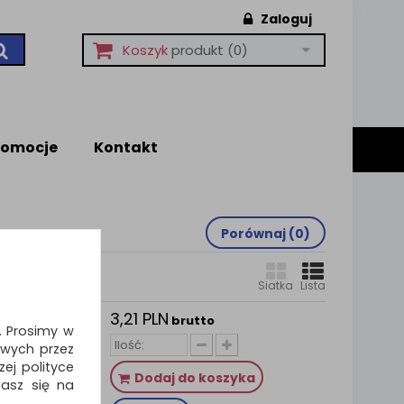
Zaloguj
Koszyk
produkt
(0)
romocje
Kontakt
Porównaj (
0
)
Siatka
Lista
3,21 PLN
zarna
brutto
i. Prosimy w
wych przez
ej polityce
owy napój
Dodaj do koszyka
zasz się na
ku i