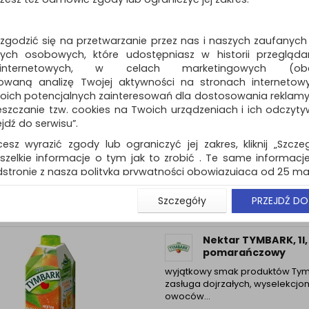
głębokim aromacie dojrzałyc
Dostępność: 3 dni
 zgodzić się na przetwarzanie przez nas i naszych zaufanych
ch osobowych, które udostępniasz w historii przeglądan
 internetowych, w celach marketingowych (obe
owaną analizę Twojej aktywności na stronach internetow
Nektar TYMBARK, c
ŚĆ
oich potencjalnych zainteresowań dla dostosowania reklamy i
porzeczka, 0,3l, kau
zczanie tzw. cookies na Twoich urządzeniach i ich odczytywan
sekret soków i nektarów Tymbar
ejdź do serwisu”.
połączeniu wyjątkowego smak
cesz wyrazić zgody lub ograniczyć jej zakres, kliknij „Szcze
soczystych owoców i porcji wit
minerałów…
szelkie informacje o tym jak to zrobić . Te same informacje
stronie z naszą polityką prywatności obowiązującą od 25 maj
Dostępność: 3 dni
u użytkowników zalogowanych, aby umożliwić prawidłową 
Szczegóły
PRZEJDŹ DO
stwem i związane z tym prawidłowe działanie naszej stro
ści np. wysłanie potwierdzenia zamówienia na Państwa
ie Państwu prawidłowych informacji o promocjach c
Nektar TYMBARK, 1l,
ch, ważna jest Państwa wcześniejsza zgoda której udzieliliś
pomarańczowy
onta.
wyjątkowy smak produktów Tym
wa zgoda jest dobrowolna i można ją w dowolnym momenci
zasługa dojrzałych, wyselekcj
owoców…
prywatności (rozwiń)