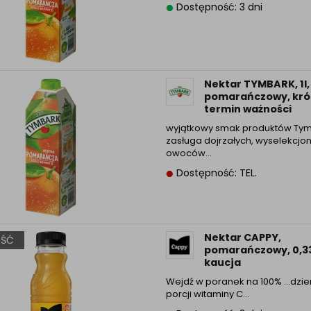
Dostępność: 3 dni
Informacyjna (rozwiń)
ufanych Partnerów (rozwiń)
Nektar TYMBARK, 1l,
pomarańczowy, kró
termin ważności
wyjątkowy smak produktów Tym
zasługa dojrzałych, wyselekcj
owoców…
Dostępność: TEL.
Nektar CAPPY,
ŚĆ
pomarańczowy, 0,33
kaucja
Wejdź w poranek na 100% …dzie
porcji witaminy C…