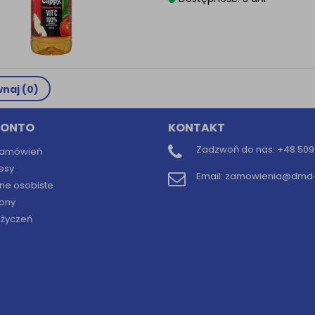
naj (
0
)
KONTO
KONTAKT
Zadzwoń do nas:
+48 509 
 zamówień
esy
Email:
zamowienia@dmd-b
ne osobiste
ony
y życzeń