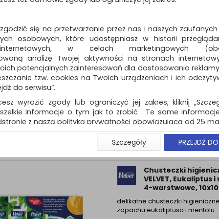
Velvet Apsik…
Dostępność: 3 dni
 zgodzić się na przetwarzanie przez nas i naszych zaufanych
ch osobowych, które udostępniasz w historii przeglądan
 internetowych, w celach marketingowych (obe
owaną analizę Twojej aktywności na stronach internetow
Chusteczki higienic
oich potencjalnych zainteresowań dla dostosowania reklamy i
VELVET, Oryginal, 4-
zczanie tzw. cookies na Twoich urządzeniach i ich odczytywan
warstwowe, 10x10szt
ejdź do serwisu”.
delikatne chusteczki higieniczne
cesz wyrazić zgody lub ograniczyć jej zakres, kliknij „Szcze
warstwy miękkiej bibułki…
szelkie informacje o tym jak to zrobić . Te same informacje
Dostępność: 3 dni
stronie z naszą polityką prywatności obowiązującą od 25 maj
u użytkowników zalogowanych, aby umożliwić prawidłową 
Szczegóły
PRZEJDŹ DO
stwem i związane z tym prawidłowe działanie naszej stro
ści np. wysłanie potwierdzenia zamówienia na Państwa
ie Państwu prawidłowych informacji o promocjach c
Chusteczki higienic
ch, ważna jest Państwa wcześniejsza zgoda której udzieliliś
VELVET, Eukaliptus i
onta.
4-warstwowe, 10x10sz
wa zgoda jest dobrowolna i można ją w dowolnym momenci
delikatne chusteczki higieniczn
zapachu eukaliptusa i mentolu…
prywatności (rozwiń)