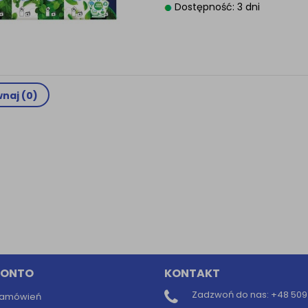
Dostępność: 3 dni
Informacyjna (rozwiń)
ufanych Partnerów (rozwiń)
naj (
0
)
KONTO
KONTAKT
Zadzwoń do nas:
+48 509 
 zamówień