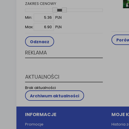
ZAKRES CENOWY
Klauzula 
Lista Za
Min:
PLN
Max:
PLN
Porów
Odznacz
REKLAMA
AKTUALNOŚCI
Brak aktualności
Archiwum aktualności
INFORMACJE
MOJE 
Promocje
Historia