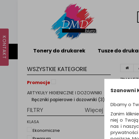
Tonery do drukarek
Tusze do druka
WSZYSTKIE KATEGORIE
ZNALE
Promocje
Szanowni K
ARTYKUŁY HIGIENICZNE I DOZOWNIKI
Sortuj p
Ręczniki papierowe i dozowniki (3)
Dbamy o Tw
FILTRY
Więcej
Zanim klikni
niej o Twoj
KLASA
nas i naszy
Ekonomiczne
prywatności
poniższe. Mo
Premium