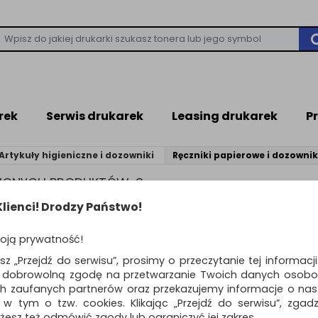
rek
Serwis drukarek
Leasing drukarek
P
Artykuły higieniczne i dozowniki
Ręczniki papierowe i dozownik
ZIONYCH PRODUKTÓW: 3
lienci! Drodzy Państwo!
Standardowe
o
oją prywatność!
Chusteczki higienic
esz „Przejdź do serwisu”, prosimy o przeczytanie tej informacj
VELVET, Apsik, uniw
ą dobrowolną zgodę na przetwarzanie Twoich danych osobo
3-warstwowe, 10x9sz
ch zaufanych partnerów oraz przekazujemy informacje o nasz
białe
 w tym o tzw. cookies. Klikając „Przejdź do serwisu”, zgad
uniwersalne chusteczki higieni
żesz też odmówić zgody lub ograniczyć jej zakres.