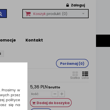
Zaloguj
Koszyk
produkt
(0)
romocje
Kontakt
i
Porównaj (
0
)
Siatka
Lista
5,36 PLN
zne
brutto
i. Prosimy w
ersalne,
wych przez
t.,
ej polityce
Dodaj do koszyka
zasz się na
czne