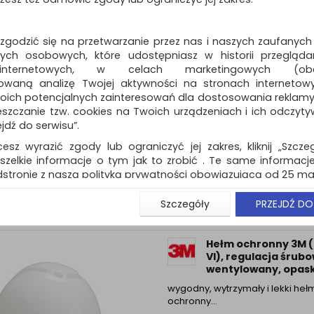
trudnych warunkach, wymagaj
skutecznej ochrony, dobrej went
oraz szerokiego pola widzenia
 zgodzić się na przetwarzanie przez nas i naszych zaufanych
Dostępność: 3 dni
ch osobowych, które udostępniasz w historii przeglądan
 internetowych, w celach marketingowych (obe
owaną analizę Twojej aktywności na stronach internetow
Hełm ochronny 3M 
oich potencjalnych zainteresowań dla dostosowania reklamy i
GU), regulacja śrub
zczanie tzw. cookies na Twoich urządzeniach i ich odczytywan
wentylowany, opask
ejdź do serwisu”.
wygodny, wytrzymały i lekki heł
cesz wyrazić zgody lub ograniczyć jej zakres, kliknij „Szcze
ochronny…
szelkie informacje o tym jak to zrobić . Te same informacje
Dostępność: TEL.
stronie z naszą polityką prywatności obowiązującą od 25 maj
u użytkowników zalogowanych, aby umożliwić prawidłową 
Szczegóły
PRZEJDŹ DO
stwem i związane z tym prawidłowe działanie naszej stro
ści np. wysłanie potwierdzenia zamówienia na Państwa
ie Państwu prawidłowych informacji o promocjach c
Hełm ochronny 3M 
ch, ważna jest Państwa wcześniejsza zgoda której udzieliliś
VI), regulacja śrubo
onta.
wentylowany, opask
wa zgoda jest dobrowolna i można ją w dowolnym momenci
wygodny, wytrzymały i lekki heł
ochronny…
prywatności (rozwiń)