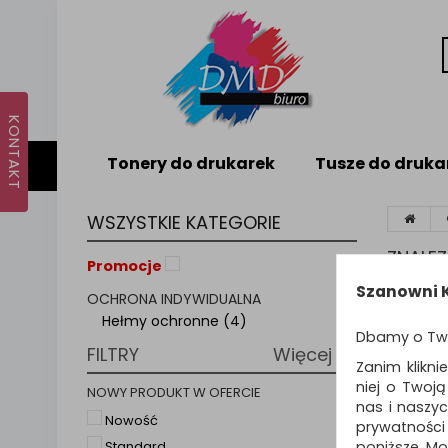
Tonery do drukarek
Tusze do druka
WSZYSTKIE KATEGORIE
ZNALE
Promocje
Szanowni K
OCHRONA INDYWIDUALNA
Sortuj p
Hełmy ochronne (4)
Dbamy o Tw
FILTRY
Więcej
NOWO
Zanim klikni
niej o Twoj
NOWY PRODUKT W OFERCIE
nas i naszy
Nowość
prywatności
poniższe. Mo
Standard