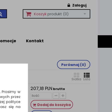
Zaloguj
Koszyk
produkt
(0)
romocje
Kontakt
Porównaj (
0
)
Siatka
Lista
207,18 PLN
brutto
i. Prosimy w
wych przez
ej polityce
Dodaj do koszyka
zasz się na
o pracy w