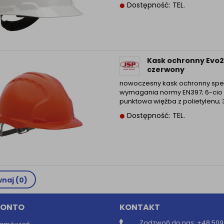
Dostępność: TEL.
Informacyjna (rozwiń)
ufanych Partnerów (rozwiń)
Kask ochronny Evo2
czerwony
nowoczesny kask ochronny speł
wymagania normy EN397; 6-cio
punktowa więźba z polietylenu; 3 
Dostępność: TEL.
naj (
0
)
KONTO
KONTAKT
Zadzwoń do nas:
+48 509 