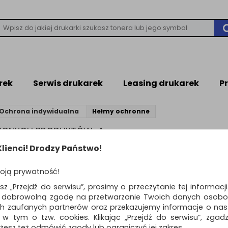
rek
Serwis drukarek
Leasing drukarek
P
Ochrona indywidualna
Hełmy ochronne
ZIONYCH PRODUKTÓW: 4
lienci! Drodzy Państwo!
Standardowe
o
oją prywatność!
Hełm ochronny 3M,
ŚĆ
esz „Przejdź do serwisu”, prosimy o przeczytanie tej informacj
wskaźnik Uvicator,
ą dobrowolną zgodę na przetwarzanie Twoich danych osobo
regulacja śrubowa,
ch zaufanych partnerów oraz przekazujemy informacje o nasz
wentylowany,...
 w tym o tzw. cookies. Klikając „Przejdź do serwisu”, zgad
hełm ochronny przeznaczony d
żesz też odmówić zgody lub ograniczyć jej zakres.