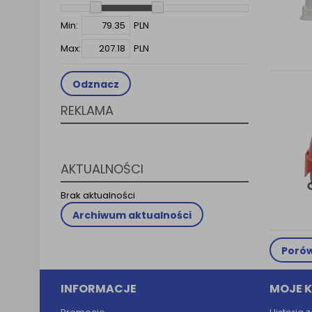
Klauzula 
Min:
PLN
Lista Za
Max:
PLN
Odznacz
REKLAMA
AKTUALNOŚCI
Brak aktualności
Archiwum aktualności
Porów
INFORMACJE
MOJE 