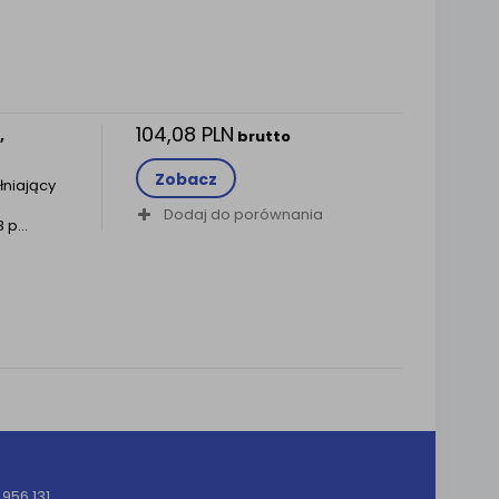
104,08 PLN
,
brutto
Zobacz
niający
Dodaj do porównania
p...
956 131