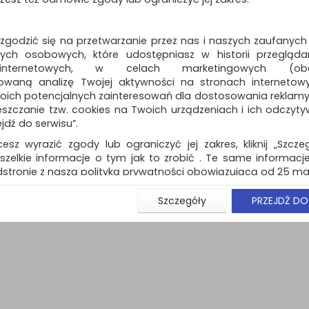
zapachowych w systemie 300 
Dostępność: 3 dni
 zgodzić się na przetwarzanie przez nas i naszych zaufanych
ch osobowych, które udostępniasz w historii przeglądan
 internetowych, w celach marketingowych (obe
owaną analizę Twojej aktywności na stronach internetow
oich potencjalnych zainteresowań dla dostosowania reklamy i
naj (
0
)
zczanie tzw. cookies na Twoich urządzeniach i ich odczytywan
ejdź do serwisu”.
cesz wyrazić zgody lub ograniczyć jej zakres, kliknij „Szcze
szelkie informacje o tym jak to zrobić . Te same informacje
stronie z naszą polityką prywatności obowiązującą od 25 maj
u użytkowników zalogowanych, aby umożliwić prawidłową 
Szczegóły
PRZEJDŹ DO
stwem i związane z tym prawidłowe działanie naszej stro
ści np. wysłanie potwierdzenia zamówienia na Państwa
ie Państwu prawidłowych informacji o promocjach c
ch, ważna jest Państwa wcześniejsza zgoda której udzieliliś
onta.
wa zgoda jest dobrowolna i można ją w dowolnym momenci
prywatności (rozwiń)