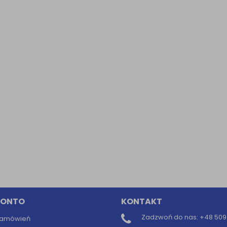
Informacyjna (rozwiń)
ufanych Partnerów (rozwiń)
KONTO
KONTAKT
Zadzwoń do nas:
+48 509 
 zamówień