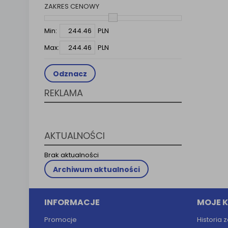
ZAKRES CENOWY
Klauzula 
Lista Za
Min:
PLN
Max:
PLN
Odznacz
REKLAMA
AKTUALNOŚCI
Brak aktualności
Archiwum aktualności
INFORMACJE
MOJE 
Promocje
Historia