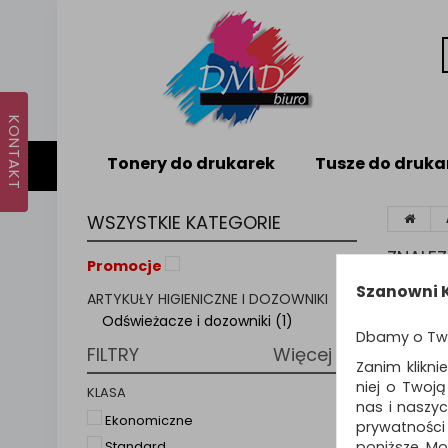
Tonery do drukarek
Tusze do druka
WSZYSTKIE KATEGORIE
ZNALE
Promocje
Szanowni K
ARTYKUŁY HIGIENICZNE I DOZOWNIKI
Sortuj p
Odświeżacze i dozowniki (1)
Dbamy o Tw
FILTRY
Więcej
NOWO
Zanim klikni
niej o Twoj
KLASA
nas i naszy
Ekonomiczne
prywatności
poniższe. Mo
Standard