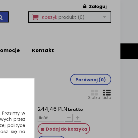
Zaloguj
Koszyk
produkt
(0)
romocje
Kontakt
Porównaj (
0
)
Siatka
Lista
244,46 PLN
eżacza
brutto
i. Prosimy w
Y-CLARK,
wych przez
ej polityce
Air Care
Dodaj do koszyka
zasz się na
kładów