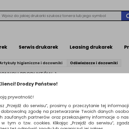
rek
Serwis drukarek
Leasing drukarek
P
Artykuły higieniczne i dozowniki
Odświeżacze i dozowniki
ZIONYCH PRODUKTÓW: 1
lienci! Drodzy Państwo!
Standardowe
o
oją prywatność!
Dozownik do odświ
ŚĆ
esz „Przejdź do serwisu”, prosimy o przeczytanie tej informacj
powietrza KIMBERL
ą dobrowolną zgodę na przetwarzanie Twoich danych osobo
6994, biały
ch zaufanych partnerów oraz przekazujemy informacje o nasz
dozownik zapachów Aquarius™ 
 w tym o tzw. cookies. Klikając „Przejdź do serwisu”, zgad
przeznaczony do dozowania w
żesz też odmówić zgody lub ograniczyć jej zakres.