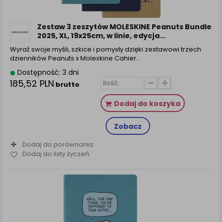
zamówienia na Państwa email lub wyświetlenie
Państwu prawidłowych informacji o promocjach czy
cenach indywidualnych, ważna jest Państwa
Zestaw 3 zeszytów MOLESKINE Peanuts Bundle
wcześniejsza zgoda której udzieliliście podczas
2025, XL, 19x25cm, w linie, edycja...
zakładania konta.
Wyraź swoje myśli, szkice i pomysły dzięki zestawowi trzech
Każda Państwa zgoda jest dobrowolna i można ją w
dzienników Peanuts x Moleskine Cahier…
dowolnym momencie wycofać.
Dostępność: 3 dni
Polityka prywatności (rozwiń)
185,52 PLN
brutto
Klauzula Informacyjna (rozwiń)
Dodaj do koszyka
Lista Zaufanych Partnerów (rozwiń)
Zobacz
Dodaj do porównania
Dodaj do listy życzeń