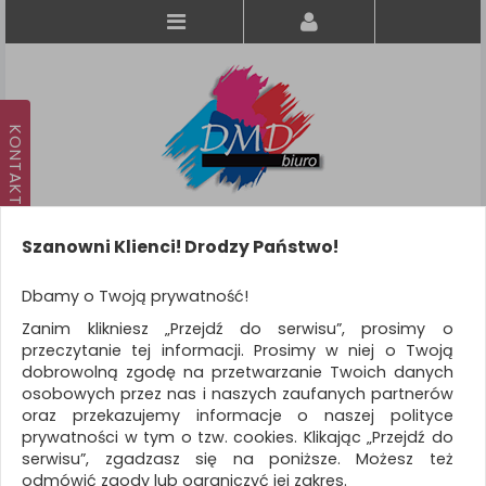
Szanowni Klienci! Drodzy Państwo!
Koszyk
produkt
(0)
Dbamy o Twoją prywatność!
Zanim klikniesz „Przejdź do serwisu”, prosimy o
KATEGORIE
przeczytanie tej informacji. Prosimy w niej o Twoją
dobrowolną zgodę na przetwarzanie Twoich danych
osobowych przez nas i naszych zaufanych partnerów
WSZYSTKIE KATEGORIE
oraz przekazujemy informacje o naszej polityce
prywatności w tym o tzw. cookies. Klikając „Przejdź do
FILTRY
Więcej
serwisu”, zgadzasz się na poniższe. Możesz też
odmówić zgody lub ograniczyć jej zakres.