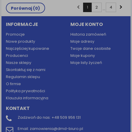
1
2
4
Porównaj (
0
)
...
INFORMACJE
MOJE KONTO
Promocje
Historia zamówień
Nowe produkty
Moje adresy
Najczęściej kupowane
Twoje dane osobiste
Producenci
Moje kupony
Nasze sklepy
Moje listy życzeń
Skontaktuj się z nami
Regulamin sklepu
O firmie
Polityka prywatności
Klauzula informacyjna
KONTAKT
Zadzwoń do nas:
+48 509 956 131
Email:
zamowienia@dmd-biuro.pl